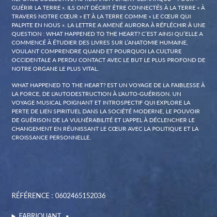
GUÉRIR LA TERRE ». ILS ONT DÉCRIT ÊTRE CONNECTÉS À LA TERRE « À
TRAVERS NOTRE CŒUR » ET À LA TERRE COMME « LE CŒUR QUI
PALPITE EN NOUS ». LA LETTRE A AMENÉ AURORA À RÉFLÉCHIR À UNE
QUESTION : WHAT HAPPENED TO THE HEART? C’EST AINSI QU’ELLE A
COMMENCÉ À ÉTUDIER DES LIVRES SUR L’ANATOMIE HUMAINE,
VOULANT COMPRENDRE QUAND ET POURQUOI LA CULTURE
OCCIDENTALE A PERDU CONTACT AVEC LE BUT LE PLUS PROFOND DE
NOTRE ORGANE LE PLUS VITAL.
WHAT HAPPENED TO THE HEART? EST UN VOYAGE DE LA FAIBLESSE À
LA FORCE, DE L'AUTODESTRUCTION À L'AUTO-GUÉRISON. UN
VOYAGE MUSICAL POIGNANT ET INTROSPECTIF QUI EXPLORE LA
PERTE DE LIEN SPIRITUEL DANS LA SOCIÉTÉ MODERNE, LE POUVOIR
DE GUÉRISON DE LA VULNÉRABILITÉ ET L'APPEL À DÉCLENCHER LE
CHANGEMENT EN RÉUNISSANT LE CŒUR AVEC LA POLITIQUE ET LA
CROISSANCE PERSONNELLE.
RÉFÉRENCE : 0602465152036
FABRIQUANT
▼