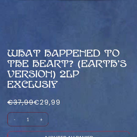
WHAT HAPPENED TO
THE HEART? (EARTH'S
VERSION) 2LP
EXCLUSIF
€37,99
€29,99
-
+