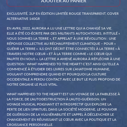
AJOUTER AU PANIER
AJOUTER WHAT HAPPENED TO 
EXCLUSIVITÉ, 2LP EN ÉDITION LIMITÉE ROUGE TRANSPARENT, COVER
ALTERNATIVE 140GR
EN AVRIL 2022, AURORA A LU UNE LETTRE QUI A CHANGÉ SA VIE.
ELLE A ÉTÉ CO-ÉCRITE PAR DES MILITANTS AUTOCHTONES, INTITULÉ «
NOUS SOMMES LA TERRE », ET APPELAIT À UNE RÉVOLUTION : UNE
RÉPONSE COLLECTIVE AU RÉCHAUFFEMENT CLIMATIQUE – POUR «
GUÉRIR LA TERRE ». ILS ONT DÉCRIT ÊTRE CONNECTÉS À LA TERRE « À
TRAVERS NOTRE CŒUR » ET À LA TERRE COMME « LE CŒUR QUI
PALPITE EN NOUS ». LA LETTRE A AMENÉ AURORA À RÉFLÉCHIR À UNE
QUESTION : WHAT HAPPENED TO THE HEART? C’EST AINSI QU’ELLE A
COMMENCÉ À ÉTUDIER DES LIVRES SUR L’ANATOMIE HUMAINE,
VOULANT COMPRENDRE QUAND ET POURQUOI LA CULTURE
OCCIDENTALE A PERDU CONTACT AVEC LE BUT LE PLUS PROFOND DE
NOTRE ORGANE LE PLUS VITAL.
WHAT HAPPENED TO THE HEART? EST UN VOYAGE DE LA FAIBLESSE À
LA FORCE, DE L'AUTODESTRUCTION À L'AUTO-GUÉRISON. UN
VOYAGE MUSICAL POIGNANT ET INTROSPECTIF QUI EXPLORE LA
PERTE DE LIEN SPIRITUEL DANS LA SOCIÉTÉ MODERNE, LE POUVOIR
DE GUÉRISON DE LA VULNÉRABILITÉ ET L'APPEL À DÉCLENCHER LE
CHANGEMENT EN RÉUNISSANT LE CŒUR AVEC LA POLITIQUE ET LA
CROISSANCE PERSONNELLE.